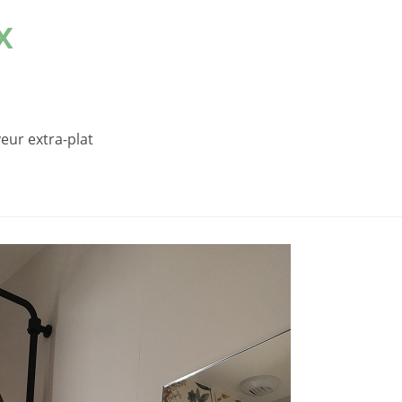
x
veur extra-plat