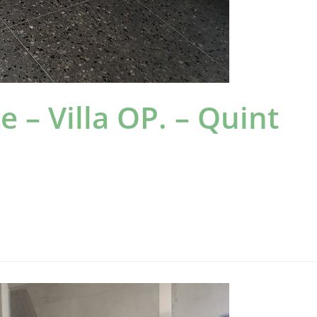
e – Villa OP. – Quint