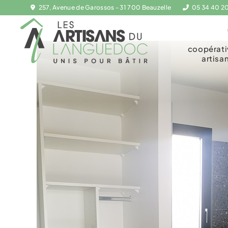
257, Avenue de Garossos - 31 700 Beauzelle
05 34 40 2
coopérat
artisa