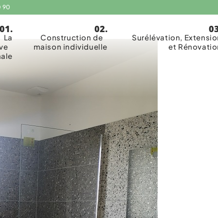
0 90
La
Construction de
Surélévation, Extensio
ive
maison individuelle
et Rénovatio
nale