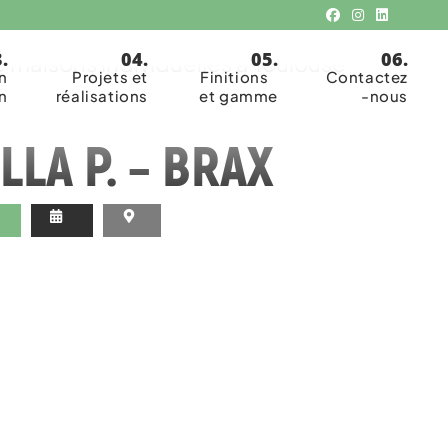
isanale
 maisons individuelles à Toulouse
n
Projets et
Finitions
Contactez
n
réalisations
et gamme
-nous
ILLA P. – BRAX
C