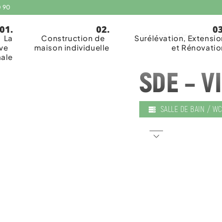
0 90
Coopérative art
Constructeur de
La
Construction de
Surélévation, Extensio
ive
maison individuelle
et Rénovatio
nale
SDE – V
SALLE DE BAIN / W