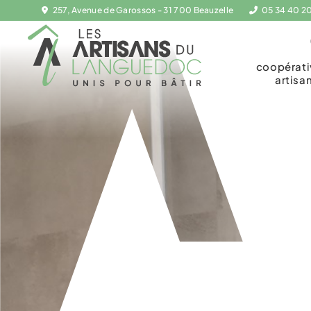
257, Avenue de Garossos - 31 700 Beauzelle
05 34 40 2
coopérat
artisa