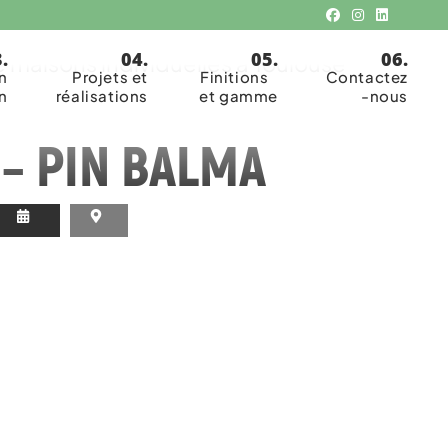
isanale
 maisons individuelles à Toulouse
n
Projets et
Finitions
Contactez
n
réalisations
et gamme
-nous
. – PIN BALMA