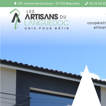
257, Avenue de Garossos - 31 700 Beauzelle
05 34 40 2
coopérat
artisa