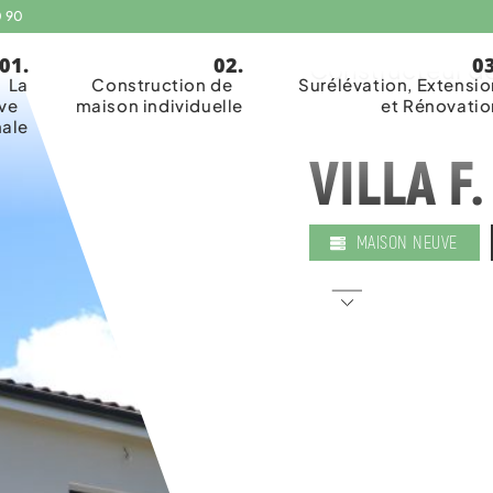
0 90
Coopérative art
Constructeur de
La
Construction de
Surélévation, Extensio
ive
maison individuelle
et Rénovatio
nale
VILLA F
MAISON NEUVE