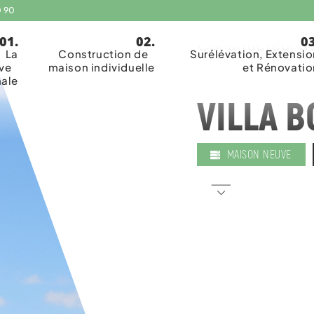
0 90
Coopérative art
Constructeur de
La
Construction de
Surélévation, Extensio
ive
maison individuelle
et Rénovatio
nale
VILLA B
MAISON NEUVE