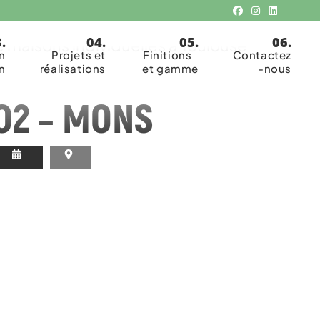
isanale
 maisons individuelles à Toulouse
n
Projets et
Finitions
Contactez
n
réalisations
et gamme
-nous
O2 – MONS