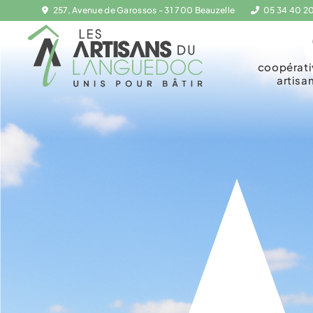
257, Avenue de Garossos - 31 700 Beauzelle
05 34 40 2
coopérat
artisa