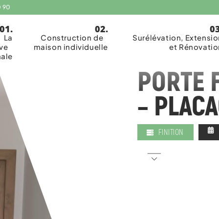
0 90
Coopérative art
Constructeur de
La
Construction de
Surélévation, Extensio
ive
maison individuelle
et Rénovatio
nale
PORTE 
– PLACA
FINITION