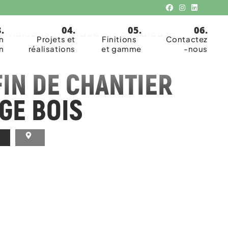
isanale
 maisons individuelles à Toulouse
n
Projets et
Finitions
Contactez
n
réalisations
et gamme
-nous
FIN DE CHANTIER
GE BOIS