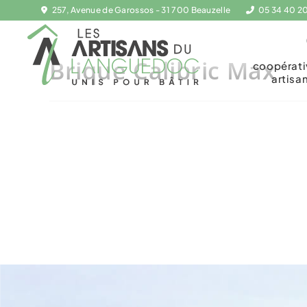
257, Avenue de Garossos - 31 700 Beauzelle
05 34 40 2
Brique Calibric Max
coopérat
artisa