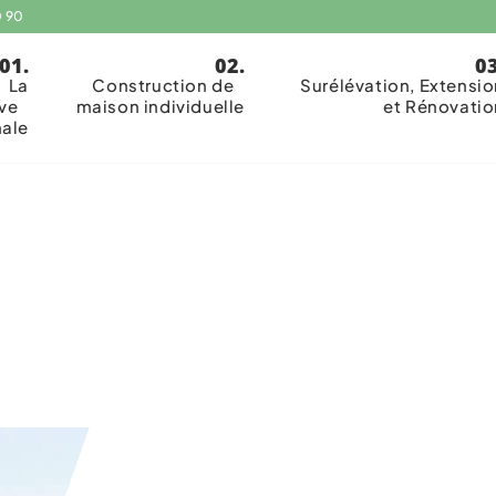
0 90
La
Construction de
Surélévation, Extensio
ive
maison individuelle
et Rénovatio
nale