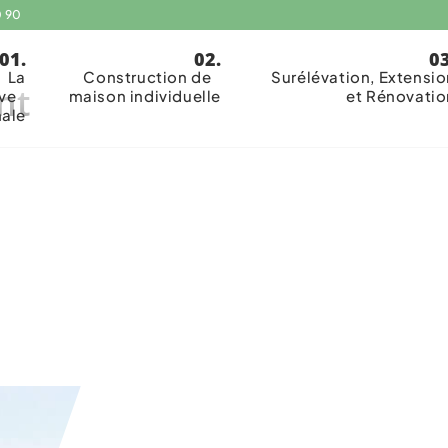
0 90
La
Construction de
Surélévation, Extensio
nt
ive
maison individuelle
et Rénovatio
nale