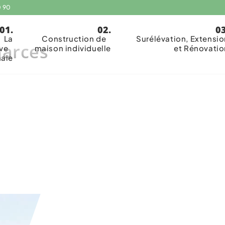
0 90
La
Construction de
Surélévation, Extensio
Garces
ive
maison individuelle
et Rénovatio
nale