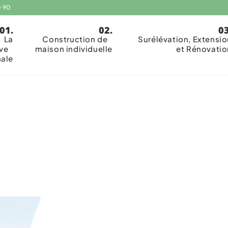
0 90
La
Construction de
Surélévation, Extensio
ive
maison individuelle
et Rénovatio
nale