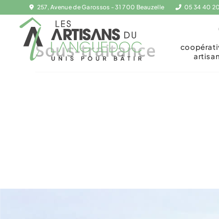
257, Avenue de Garossos - 31 700 Beauzelle
05 34 40 2
Sous-traitance
coopérat
artisa